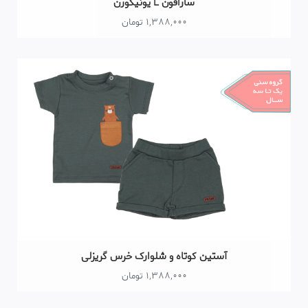
سارافون L یونیکورن
1,388,000 تومان
آستین کوتاه و شلوارک خرس گریزلی
1,388,000 تومان