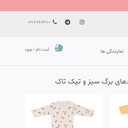
02177614600
0
ثبت نام / ورود
نمایندگی ها
ندهای برگ سبز و تیک تاک