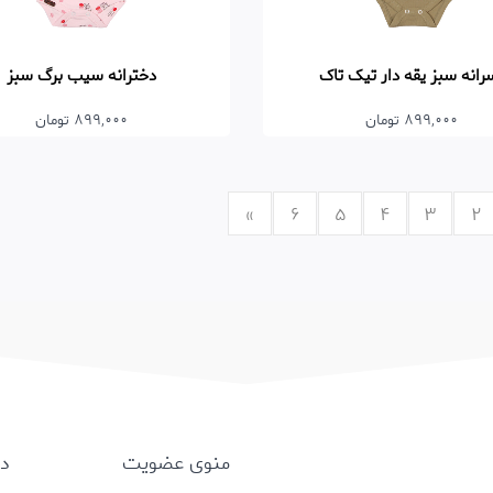
رانه سبز یقه دار تیک تاک
دخترانه سیب برگ سبز
899,000 تومان
899,000 تومان
»
6
5
4
3
2
منوی عضویت
د