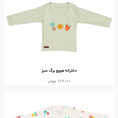
دخترانه هویج برگ سبز
779,000 تومان