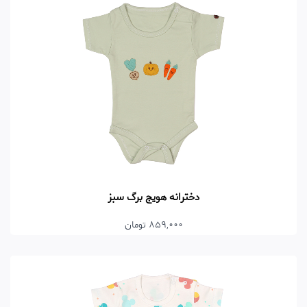
دخترانه هویج برگ سبز
859,000 تومان