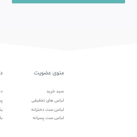
منوی عضویت
د
سبد خرید
دخ
لباس های تخفیفی
پس
لباس ست دخترانه
یک
لباس ست پسرانه
بل