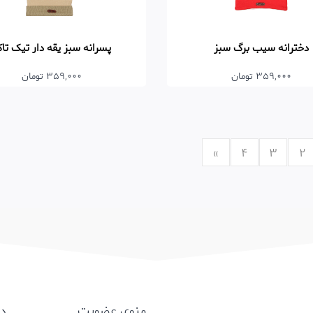
دخترانه سیب برگ سبز
پسرانه سبز یقه دار تیک تا
359,000 تومان
359,000 تومان
»
4
3
2
منوی عضویت
د