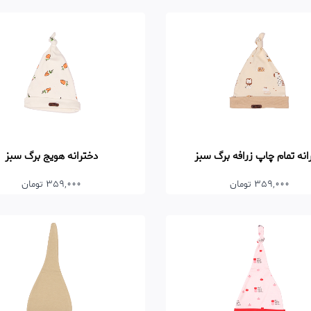
نه تمام چاپ زرافه برگ سبز
دخترانه هویج برگ سبز
359,000 تومان
359,000 تومان