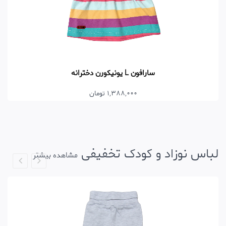
یکورن دخترانه
سارافون L یو
1,218,000 تومان
لباس نوزاد و کودک تخفیفی
مشاهده بیشتر