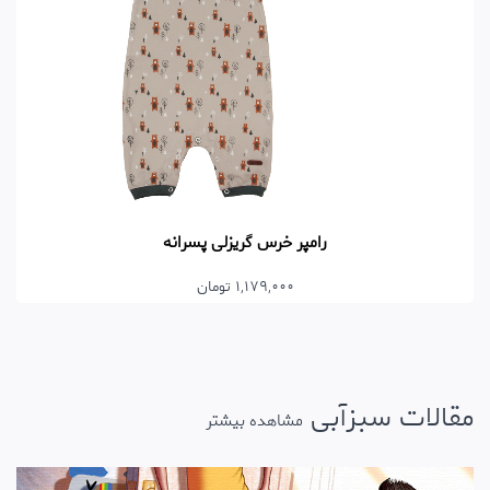
 و شلوار زنبور دخترانه
رامپر خرس 
 تومان
1,179,000
مقالات سبزآبی
مشاهده بیشتر