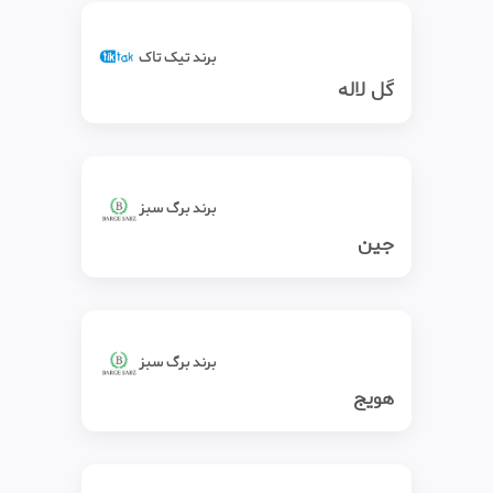
برند تیک‌ تاک
گل لاله
برند برگ سبز
جین
برند برگ سبز
هویج