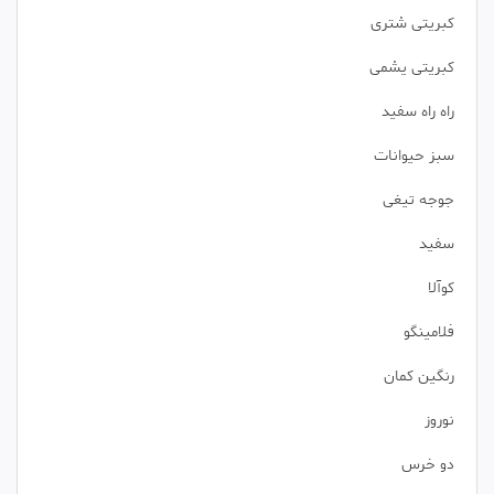
کبریتی شتری
کبریتی یشمی
راه راه سفید
سبز حیوانات
جوجه تیغی
سفید
کوآلا
فلامینگو
رنگین کمان
نوروز
دو خرس