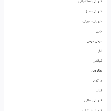
کبریتی استخوانی
کبریتی سبز
کبریتی صورتی
جین
میکی موس
انار
گیلاس
هالووین
دراگون
گلابی
کبریتی خاکی
کبریتی زرشکی