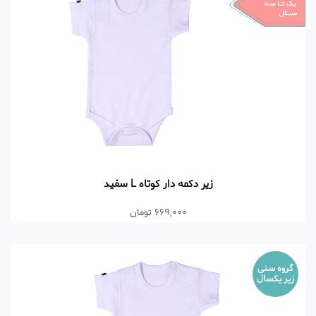
زیر دکمه دار کوتاه L سفید
669,000 تومان
گروه سنی
زیر یکسال