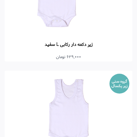
زیر دکمه دار رکابی L سفید
629,000 تومان
گروه سنی
زیر یکسال