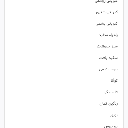
کبریتی زرشکی
کبریتی شتری
کبریتی یشمی
راه راه سفید
سبز حیوانات
سفید بافت
جوجه تیغی
کوآلا
فلامینگو
رنگین کمان
نوروز
دو خرس