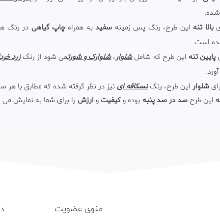
 شده.
ی
بالا تنه
این طرح، رنگ پس زمینه
سفید
به همراه
چاپ گیاهی
در رنگ های
ده است.
ی
پایین تنه
این طرح که شامل
شلوار
،
شلوارک و شورت
می شود از رنگ
زرد خرد
ورد.
رای
شلوار
این طرح، رنگ
نسکافه ای
نیز در نظر گرفته شده که مطابق با هر سل
ه
این طرح
صد در صد پنبه
بوده و
کیفیت
و
ارزش
را برای شما به نمایش می گ
منوی عضویت
د