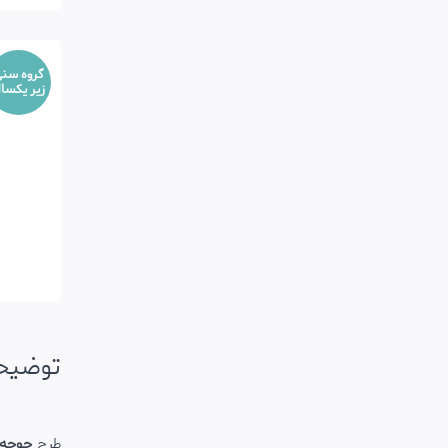
گروه سن
زیر یکسا
توضیح
طرح
جوجه 