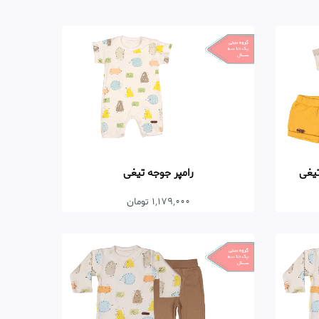
تیغی
رامپر جوجه تیغی
1,179,000 تومان