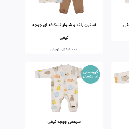
غی
آستین بلند و شلوار نسکافه ای جوجه
تیغی
1,588,000 تومان
گروه سنی
زیر یکسال
سرهمی جوجه تیغی