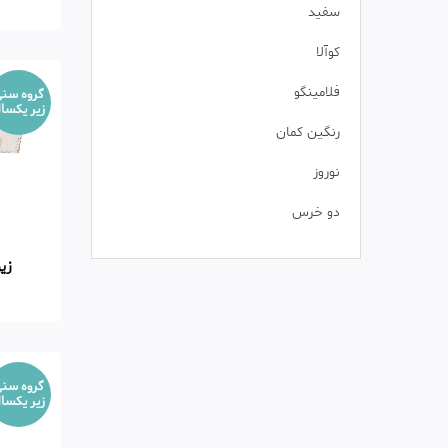
سفید
کوآلا
فلامینگو
گروه سن
زیر یکسا
رنگین کمان
نوروز
دو خرس
زی
گروه سن
زیر یکسا