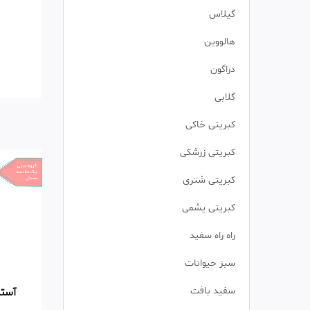
گیلاس
هالووین
دراگون
گلابی
کبریتی خاکی
کبریتی زرشکی
کبریتی شتری
کبریتی یشمی
راه راه سفید
سبز حیوانات
سفید بافت
آستی