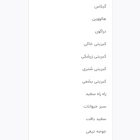
گیلاس
هالووین
دراگون
کبریتی خاکی
کبریتی زرشکی
کبریتی شتری
کبریتی یشمی
راه راه سفید
سبز حیوانات
سفید بافت
جوجه تیغی