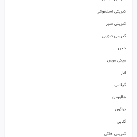
کبریتی استخوانی
کبریتی سبز
کبریتی صورتی
جین
میکی موس
انار
گیلاس
هالووین
دراگون
گلابی
کبریتی خاکی