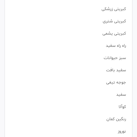
کبریتی زرشکی
کبریتی شتری
کبریتی یشمی
راه راه سفید
سبز حیوانات
سفید بافت
جوجه تیغی
سفید
کوآلا
رنگین کمان
نوروز