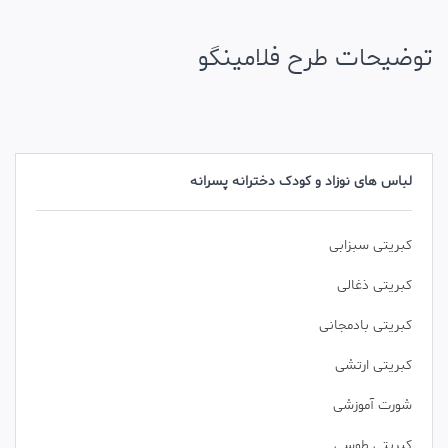
توضیحات طرح فلامینگو
لباس های نوزاد و کودک دخترانه پسرانه
کبریتی سبزابی
کبریتی ذغالی
کبریتی بادمجانی
کبریتی ارتشی
شورت آموزشی
کبریتی طوسی