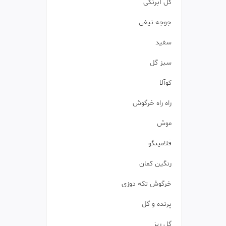
گل آبرنگی
جوجه تیغی
سفید
سبز گل
کوآلا
راه راه خرگوش
موش
فلامینگو
رنگین کمان
خرگوش تکه دوزی
پرنده و گل
گل ریز