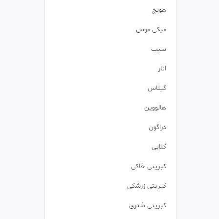
هویج
میکی موس
سیب
انار
گیلاس
هالووین
دراگون
گلابی
کبریتی خاکی
کبریتی زرشکی
کبریتی شتری