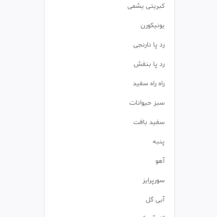
کبریتی یشمی
یونیکورن
رد پا نارنجی
رد پا بنفش
راه راه سفید
سبز حیوانات
سفید بافت
پنبه
آهو
سورپرایز
آبی گل