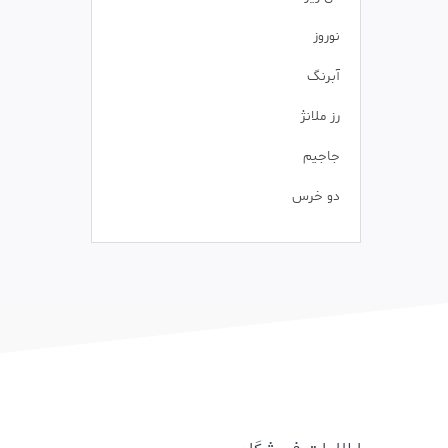
نوروز
آبرنگ
رز ملانژ
جاجیم
دو خرس