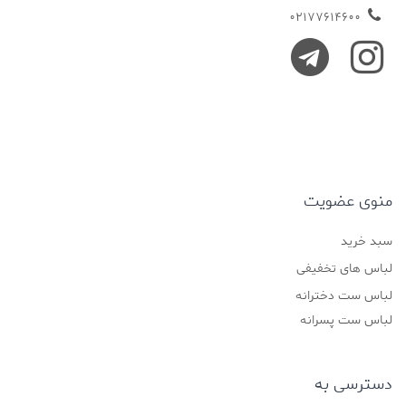
02177614600
منوی عضویت
سبد خرید
لباس های تخفیفی
لباس ست دخترانه
لباس ست پسرانه
دسترسی به