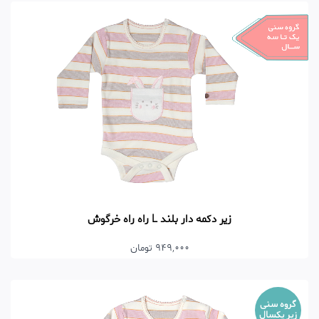
زیر دکمه دار بلند L راه راه خرگوش
949,000 تومان
گروه سنی
زیر یکسال