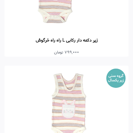
زیر دکمه دار رکابی L راه راه خرگوش
799,000 تومان
گروه سنی
زیر یکسال