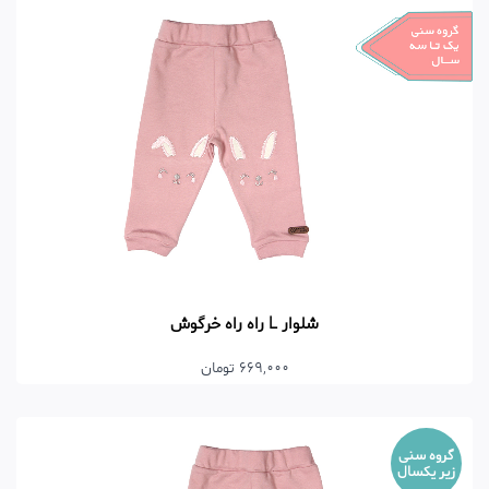
شلوار L راه راه خرگوش
669,000 تومان
گروه سنی
زیر یکسال