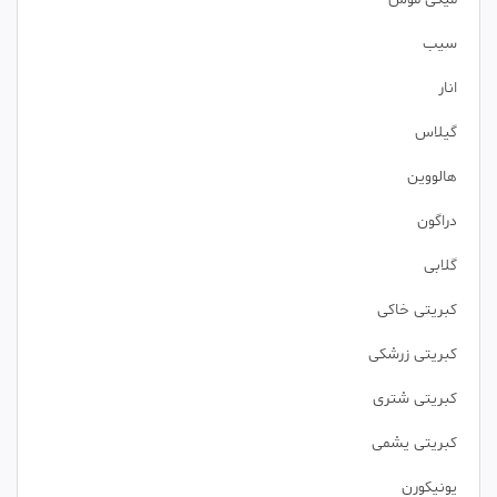
سیب
انار
گیلاس
هالووین
دراگون
گلابی
کبریتی خاکی
کبریتی زرشکی
کبریتی شتری
کبریتی یشمی
یونیکورن