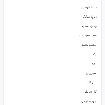
رد پا نارنجی
رد پا بنفش
راه راه سفید
سبز حیوانات
سفید بافت
پنبه
آهو
سورپرایز
آبی گل
گل آبرنگی
جوجه تیغی