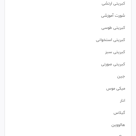
کبریتی ارتشی
شورت آموزشی
کبریتی طوسی
کبریتی استخوانی
کبریتی سبز
کبریتی صورتی
جین
میکی موس
انار
گیلاس
هالووین