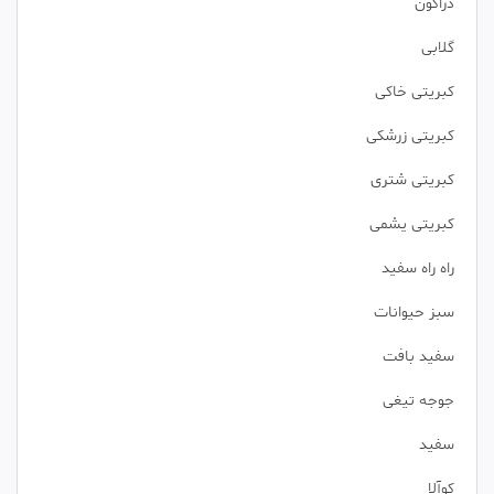
دراگون
گلابی
کبریتی خاکی
کبریتی زرشکی
کبریتی شتری
کبریتی یشمی
راه راه سفید
سبز حیوانات
سفید بافت
جوجه تیغی
سفید
کوآلا