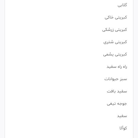
گلابی
کبریتی خاکی
کبریتی زرشکی
کبریتی شتری
کبریتی یشمی
راه راه سفید
سبز حیوانات
سفید بافت
جوجه تیغی
سفید
کوآلا