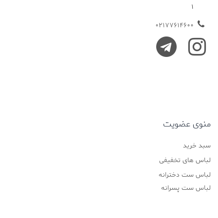
1
02177614600
منوی عضویت
سبد خرید
لباس های تخفیفی
لباس ست دخترانه
لباس ست پسرانه