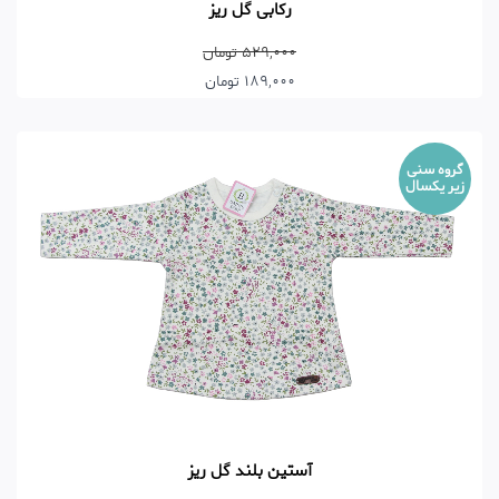
رکابی گل ریز
529,000 تومان
189,000 تومان
گروه سنی
زیر یکسال
آستین بلند گل ریز