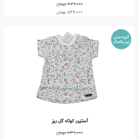
779,000 تومان
549,000 تومان
گروه سنی
زیر یکسال
آستین کوتاه گل ریز
739,000 تومان