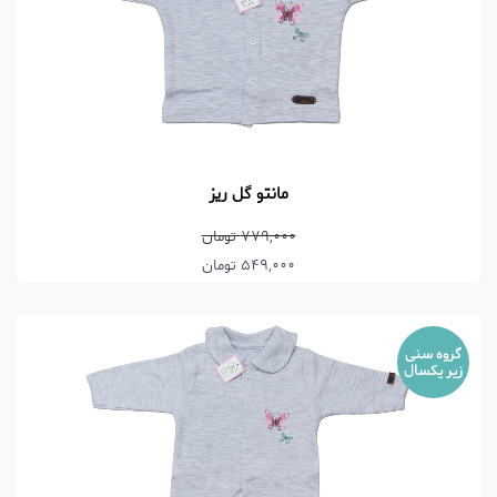
مانتو گل ریز
779,000 تومان
549,000 تومان
گروه سنی
زیر یکسال