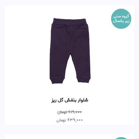
گروه سنی
زیر یکسال
شلوار بنفش گل ریز
619,000 تومان
439,000 تومان