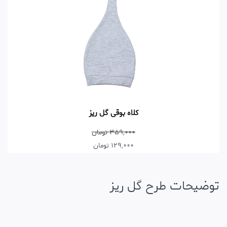
کلاه بوقی گل ریز
359,000 تومان
129,000 تومان
توضیحات طرح گل ریز