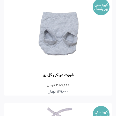
گروه سنی
زیر یکسال
شورت عینکی گل ریز
359,000 تومان
129,000 تومان
گروه سنی