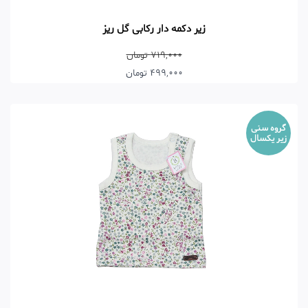
زیر دکمه دار رکابی گل ریز
719,000 تومان
499,000 تومان
گروه سنی
زیر یکسال