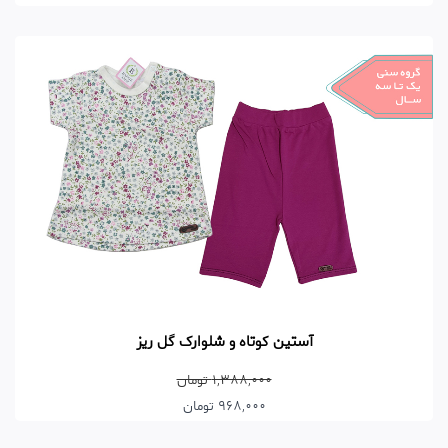
آستین کوتاه و شلوارک گل ریز
1,388,000 تومان
968,000 تومان