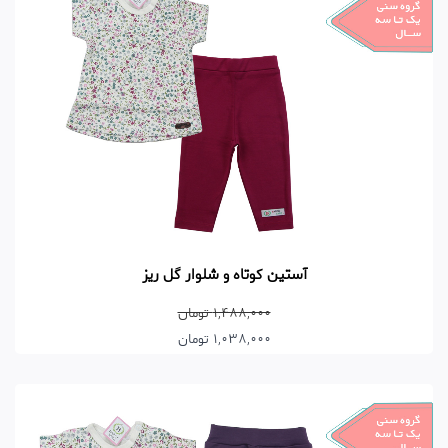
آستین کوتاه و شلوار گل ریز
1,488,000 تومان
1,038,000 تومان