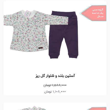
آستین بلند و شلوار گل ریز
1,588,000 تومان
1,108,000 تومان