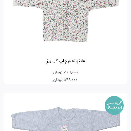
مانتو تمام چاپ گل ریز
779,000 تومان
549,000 تومان
گروه سنی
زیر یکسال