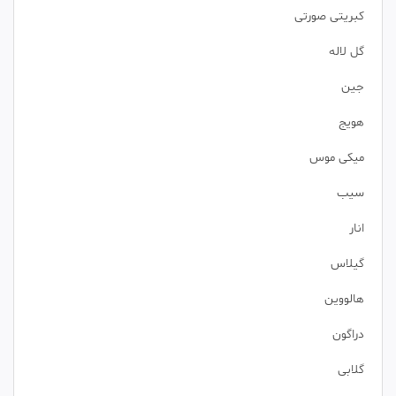
کبریتی صورتی
گل لاله
جین
هویج
میکی موس
سیب
انار
گیلاس
هالووین
دراگون
گلابی