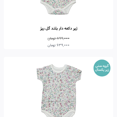
زیر دکمه دار بلند گل ریز
899,000 تومان
639,000 تومان
گروه سنی
زیر یکسال