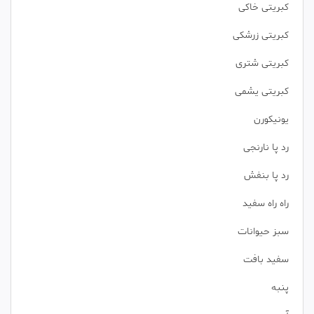
کبریتی خاکی
کبریتی زرشکی
کبریتی شتری
کبریتی یشمی
یونیکورن
رد پا نارنجی
رد پا بنفش
راه راه سفید
سبز حیوانات
سفید بافت
پنبه