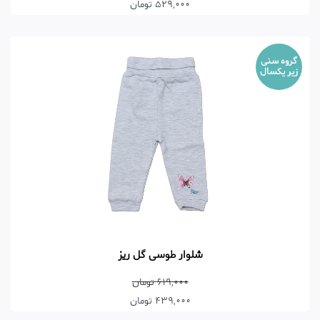
529,000 تومان
گروه سنی
زیر یکسال
شلوار طوسی گل ریز
619,000 تومان
439,000 تومان