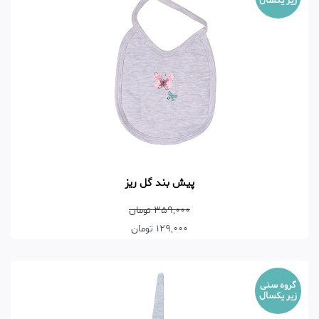
زیر یکسال
پیش بند گل ریز
359,000 تومان
129,000 تومان
گروه سنی
زیر یکسال