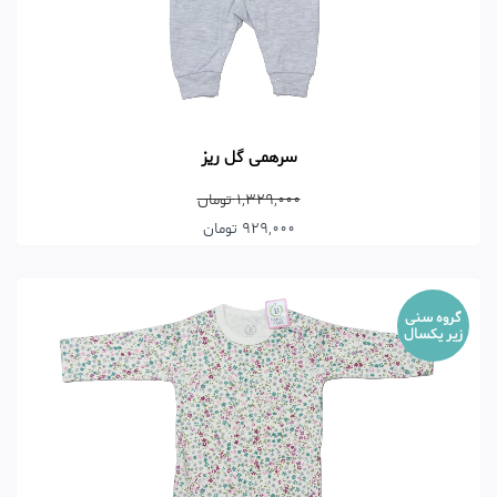
سرهمی گل ریز
1,329,000 تومان
929,000 تومان
گروه سنی
زیر یکسال