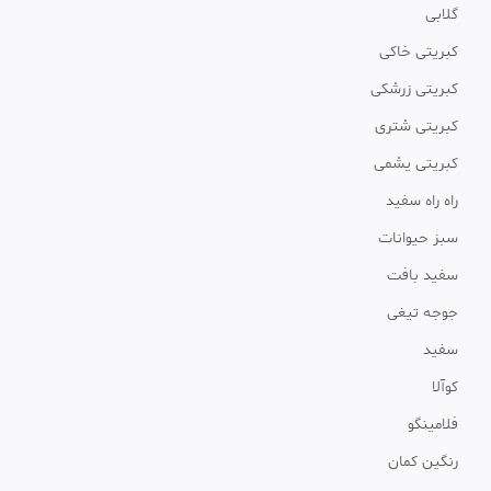
گلابی
کبریتی خاکی
کبریتی زرشکی
کبریتی شتری
کبریتی یشمی
راه راه سفید
سبز حیوانات
سفید بافت
جوجه تیغی
سفید
کوآلا
فلامینگو
رنگین کمان