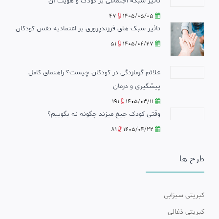
تاثیر شبکه اجتماعی بر کودک و هویت آن
47
1405/05/05
تاثیر سبک های فرزندپروری بر اعتمادبه نفس کودکان
51
1405/04/27
علائم گرمازدگی در کودکان چیست؟ راهنمای کامل
پیشگیری و درمان
191
1405/03/11
وقتی کودک جیغ میزند چگونه نه بگوییم؟
81
1405/04/22
طرح ها
کبریتی سبزابی
کبریتی ذغالی