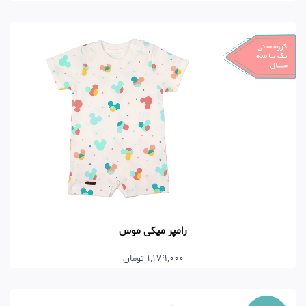
رامپر میکی موس
1,179,000 تومان