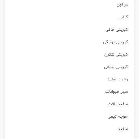
دراگون
گلابی
کبریتی خاکی
کبریتی زرشکی
کبریتی شتری
کبریتی یشمی
راه راه سفید
سبز حیوانات
سفید بافت
جوجه تیغی
سفید