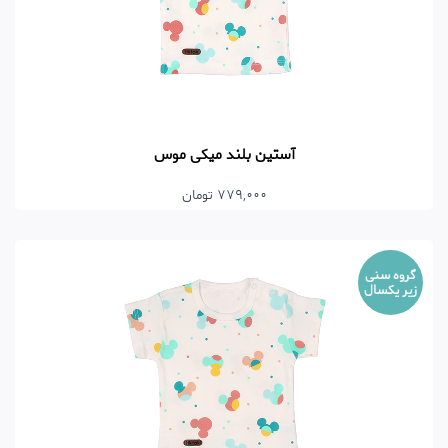
آستین بلند میکی موس
779,000 تومان
گروه سنی
زیر یکسال