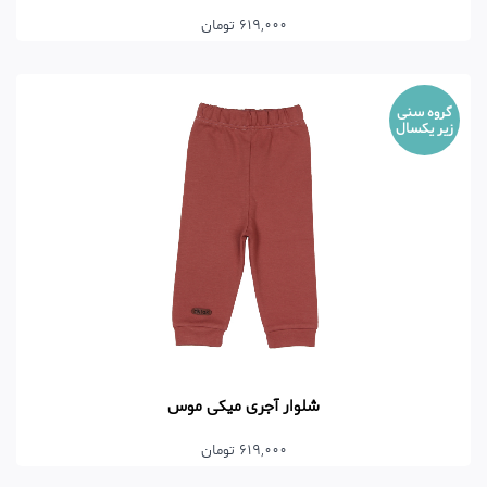
619,000 تومان
گروه سنی
زیر یکسال
شلوار آجری میکی موس
619,000 تومان