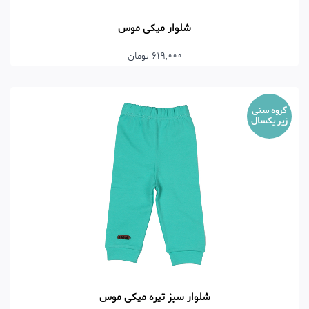
شلوار میکی موس
619,000 تومان
گروه سنی
زیر یکسال
شلوار سبز تیره میکی موس