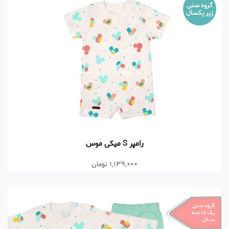
گروه سنی
زیر یکسال
رامپر S میکی موس
1,139,000 تومان