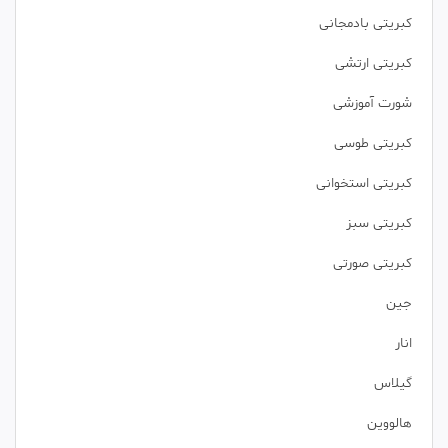
کبریتی بادمجانی
کبریتی ارتشی
شورت آموزشی
کبریتی طوسی
کبریتی استخوانی
کبریتی سبز
کبریتی صورتی
جین
انار
گیلاس
هالووین