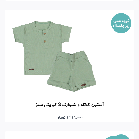
گروه سنی
زیر یکسال
آستین کوتاه و شلوارک S کبریتی سبز
1,218,000 تومان