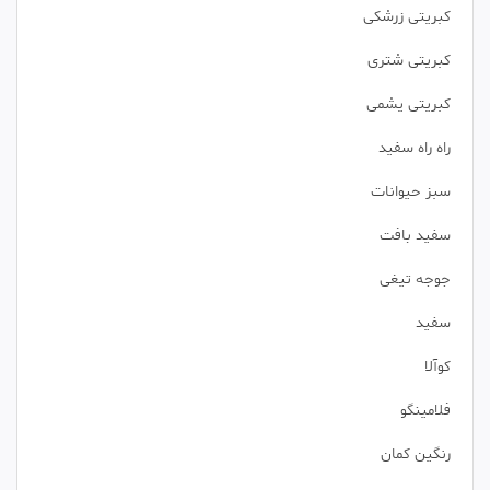
کبریتی زرشکی
کبریتی شتری
کبریتی یشمی
راه راه سفید
سبز حیوانات
سفید بافت
جوجه تیغی
سفید
کوآلا
فلامینگو
رنگین کمان