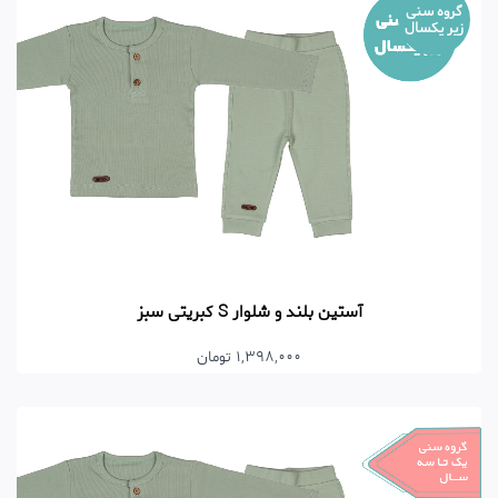
گروه سنی
زیر یکسال
آستین بلند و شلوار S کبریتی سبز
1,398,000 تومان