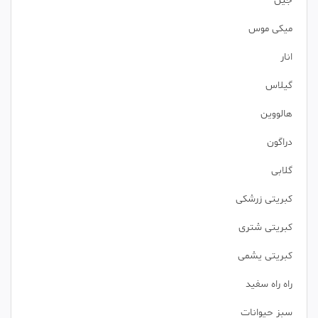
جین
میکی موس
انار
گیلاس
هالووین
دراگون
گلابی
کبریتی زرشکی
کبریتی شتری
کبریتی یشمی
راه راه سفید
سبز حیوانات