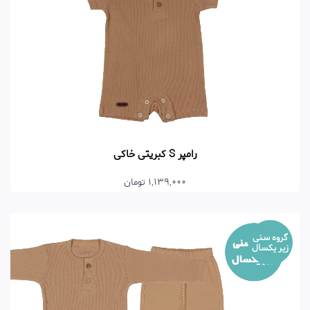
رامپر S کبریتی خاکی
1,139,000 تومان
گروه سنی
زیر یکسال