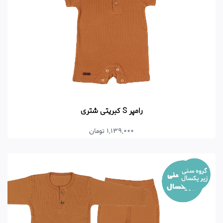
رامپر S کبریتی شتری
1,139,000 تومان
گروه سنی
زیر یکسال