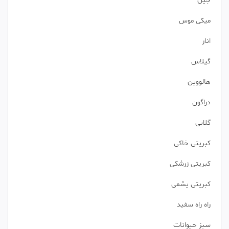
جین
میکی موس
انار
گیلاس
هالووین
دراگون
گلابی
کبریتی خاکی
کبریتی زرشکی
کبریتی یشمی
راه راه سفید
سبز حیوانات