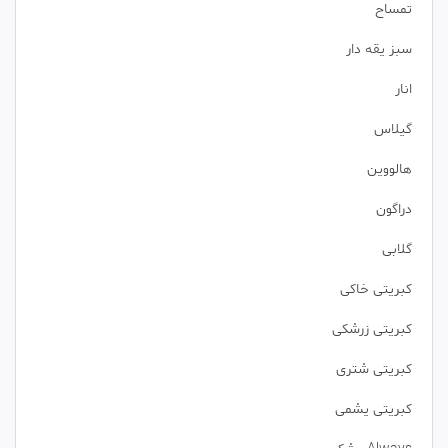
تمساح
سبز یقه دار
انار
گیلاس
هالووین
دراگون
گلابی
کبریتی خاکی
کبریتی زرشکی
کبریتی شتری
کبریتی یشمی