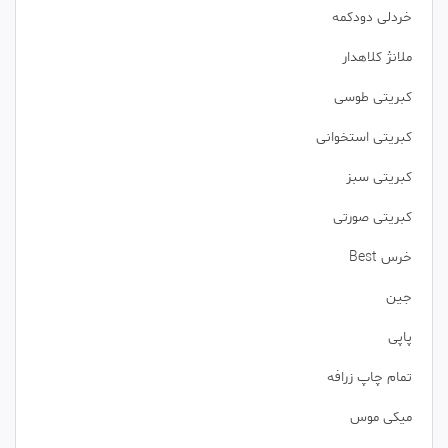
خردلی دودکمه
ملانژ کلاهدار
کبریتی طوسی
کبریتی استخوانی
کبریتی سبز
کبریتی صورتی
خرس Best
جین
پاپی
تمام چاپ زرافه
میکی موس