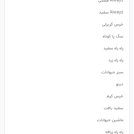
Always مشکی
Always سفید
خرس گریزلی
سگ پا کوتاه
راه راه سفید
راه راه زرد
سبز حیوانات
دینو
خرس کرم
سفید بافت
ماشین حیوانات
راه راه زرافه