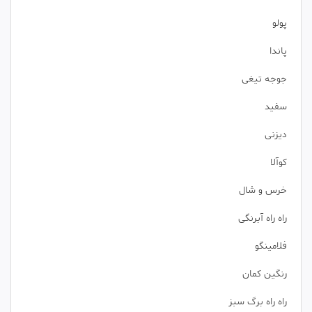
پولو
پاندا
جوجه تیغی
سفید
دیزنی
کوآلا
خرس و شال
راه راه آبرنگی
فلامینگو
رنگین کمان
راه راه برگ سبز