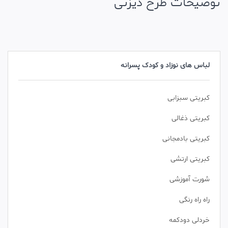
توضیحات طرح دیزنی
لباس های نوزاد و کودک پسرانه
کبریتی سبزابی
کبریتی ذغالی
کبریتی بادمجانی
کبریتی ارتشی
شورت آموزشی
راه راه رنگی
خردلی دودکمه