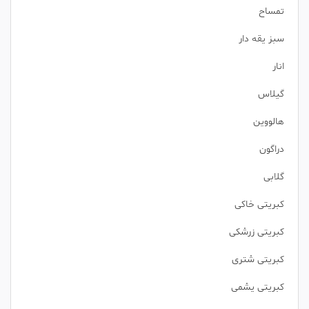
تمساح
سبز یقه دار
انار
گیلاس
هالووین
دراگون
گلابی
کبریتی خاکی
کبریتی زرشکی
کبریتی شتری
کبریتی یشمی