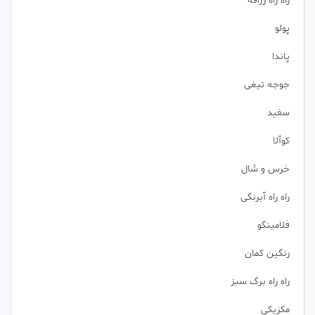
راه راه زرافه
پولو
پاندا
جوجه تیغی
سفید
کوآلا
خرس و شال
راه راه آبرنگی
فلامینگو
رنگین کمان
راه راه برگ سبز
مکزیکی