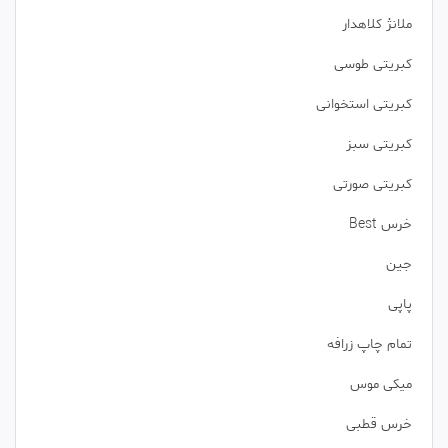
ملانژ کلاهدار
کبریتی طوسی
کبریتی استخوانی
کبریتی سبز
کبریتی صورتی
خرس Best
جین
پاپی
تمام چاپ زرافه
میکی موس
خرس قطبی