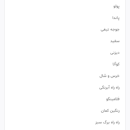
پولو
پاندا
جوجه تیغی
سفید
دیزنی
کوآلا
خرس و شال
راه راه آبرنگی
فلامینگو
رنگین کمان
راه راه برگ سبز