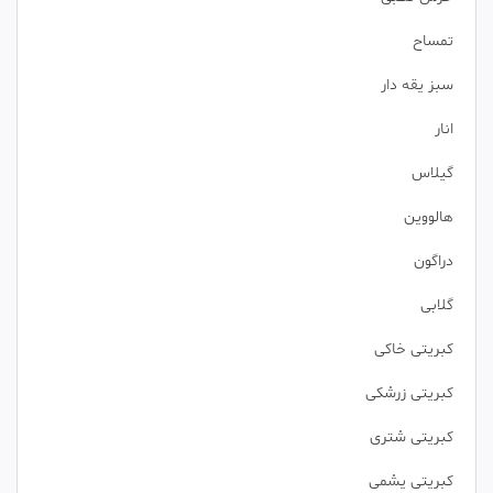
تمساح
سبز یقه دار
انار
گیلاس
هالووین
دراگون
گلابی
کبریتی خاکی
کبریتی زرشکی
کبریتی شتری
کبریتی یشمی