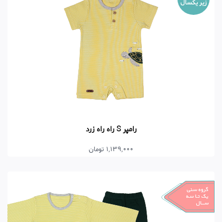
زیر یکسال
رامپر S راه راه زرد
1,139,000 تومان