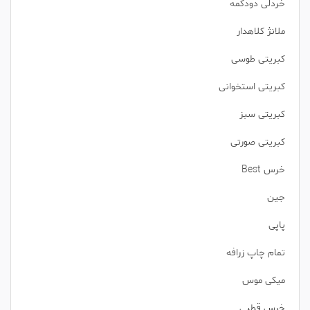
خردلی دودکمه
ملانژ کلاهدار
کبریتی طوسی
کبریتی استخوانی
کبریتی سبز
کبریتی صورتی
خرس Best
جین
پاپی
تمام چاپ زرافه
میکی موس
خرس قطبی