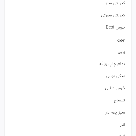
کبریتی سبز
کبریتی صورتی
خرس Best
جین
پاپی
تمام چاپ زرافه
میکی موس
خرس قطبی
تمساح
سبز یقه دار
انار