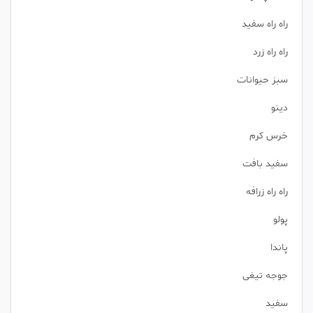
راه راه سفید
راه راه زرد
سبز حیوانات
دینو
خرس کرم
سفید بافت
راه راه زرافه
پولو
پاندا
جوجه تیغی
سفید