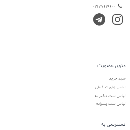
02177614600
منوی عضویت
سبد خرید
لباس های تخفیفی
لباس ست دخترانه
لباس ست پسرانه
دسترسی به