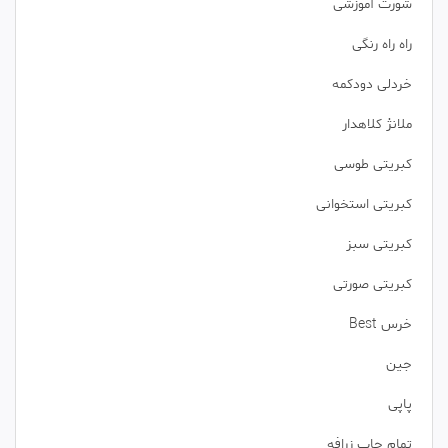
شورت آموزشی
راه راه رنگی
خردلی دودکمه
ملانژ کلاهدار
کبریتی طوسی
کبریتی استخوانی
کبریتی سبز
کبریتی صورتی
خرس Best
جین
پاپی
تمام چاپ زرافه