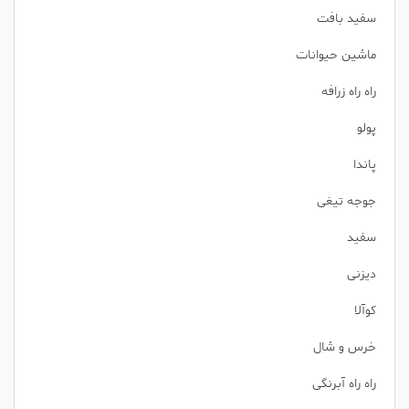
سفید بافت
ماشین حیوانات
راه راه زرافه
پولو
پاندا
جوجه تیغی
سفید
دیزنی
کوآلا
خرس و شال
راه راه آبرنگی