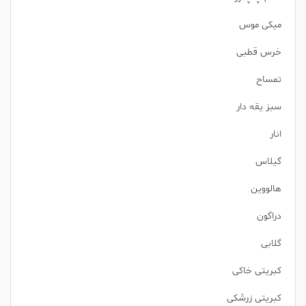
میکی موس
خرس قطبی
تمساح
سبز یقه دار
انار
گیلاس
هالووین
دراگون
گلابی
کبریتی خاکی
کبریتی زرشکی